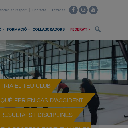
ències en l’esport
Contacte
Extranet
Ó
FORMACIÓ
COL·LABORADORS
FEDERA’T
TRIA EL TEU CLUB
QUÈ FER EN CAS D’ACCIDENT
RESULTATS I DISCIPLINES