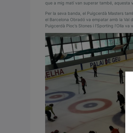
que a mig matí van superar també, aquesta 
i
Per la seva banda, el Puigcerdà Masters tam
m
el Barcelona Obradó va empatar amb la Val d
Puigcerdà Pioc’s Stones i l’Sporting l’Olla va
e
r
l
í
d
e
r
d
e
l
a