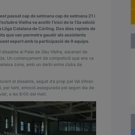
est passat cap de setmana cap de setmana 21 i
’octubre Vielha va acollir l’inici de la 13a edició
a Lliga Catalana de Cúrling. Dos dies replets de
its que van permetre gaudir als assistents
uest esport amb la participació de 9 equips.
l dissabte al Palai de Gèu Vielha, escenari de
nda. Un començament de competició que ens va
 mateixa zona, amb un derbi entre clubs de
urant el dissabte, seguit d’a prop pel Val d’Aran
 i, per tant, emoció assegurada pel segon dia de
at, a les 8:00 del matí.