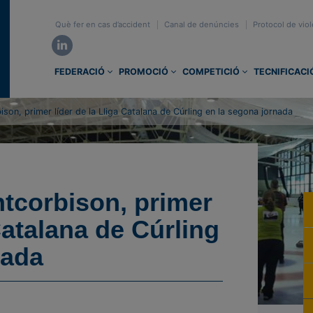
Què fer en cas d’accident
Canal de denúncies
Protocol de viol
FEDERACIÓ
PROMOCIÓ
COMPETICIÓ
TECNIFICACI
ison, primer líder de la Lliga Catalana de Cúrling en la segona jornada
ntcorbison, primer
 Catalana de Cúrling
nada