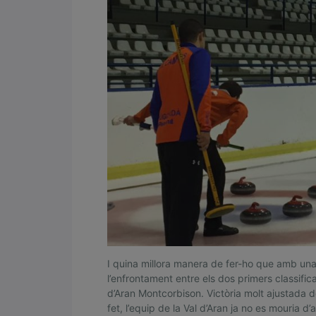
o
n
t
c
o
r
b
i
s
o
n
,
I quina millora manera de fer-ho que amb una 
l’enfrontament entre els dos primers classifica
p
d’Aran Montcorbison. Victòria molt ajustada d
r
fet, l’equip de la Val d’Aran ja no es mouria d