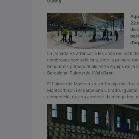
Cúrling
Aqu
E
22 d
l
de l
part
V
d’aq
a
La jornada va arrencar a les onze del matí de
l
nombroses competicions, amb la primera ro
brindar els primers duels entre equips de la
d
Barcelona, Puigcerdà i Val d’Aran.
’
El Puigcerdà Masters va ser l’equip més fort d
A
Montcorbison i el Barcelona Obradó. Igualtat
competició, que va arrencar diumenge ben avi
r
a
n
M