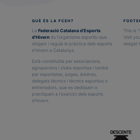
e
g
o
QUÈ ÉS LA FCEH?
FOOTE
n
La
Federació Catalana d'Esports
This is 
d'Hivern
és l'organisme esportiu que
Visit yo
a
dirigeix i regula la pràctica dels esports
widget t
d'hivern a Catalunya.
j
o
Està constituïda per associacions,
agrupacions i clubs esportius i també
r
per esportistes, jutges, àrbitres,
delegats tècnics i tècnics esportius o
n
entrenadors, que es dediquen o
a
practiquen a l'exercici dels esports
d'hivern.
d
a