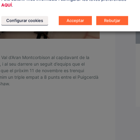
AQUÍ
.
Configurar cookies
Acceptar
Rebutjar
Val d’Aran Montcorbison al capdavant de la
, i al seu darrere un seguit d’equips que el
a que el pròxim 11 de novembre es trenqui
im un triple empat a 8 punts entre el Puigcerdà
Shaw.