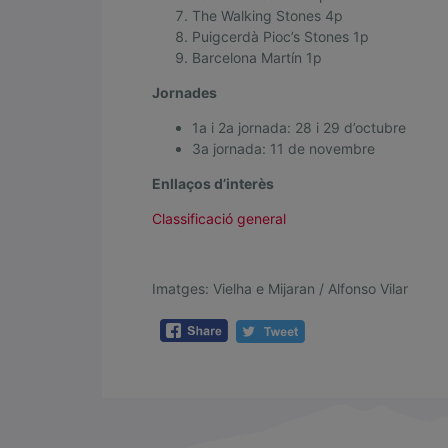
The Walking Stones 4p
e
Puigcerdà Pioc’s Stones 1p
C
Barcelona Martín 1p
ú
Jornades
r
1a i 2a jornada: 28 i 29 d’octubre
l
3a jornada: 11 de novembre
i
Enllaços d’interès
n
Classificació general
g
as
e
Imatges: Vielha e Mijaran / Alfonso Vilar
n
l
a
s