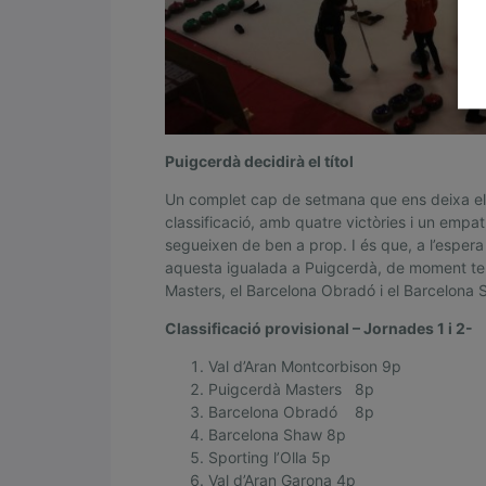
L
l
i
g
a
Puigcerdà decidirà el títol
C
Un complet cap de setmana que ens deixa el 
a
classificació, amb quatre victòries i un empat
segueixen de ben a prop. I és que, a l’esper
t
aquesta igualada a Puigcerdà, de moment ten
a
Masters, el Barcelona Obradó i el Barcelona 
l
Classificació provisional – Jornades 1 i 2-
a
Val d’Aran Montcorbison 9p
Puigcerdà Masters 8p
n
Barcelona Obradó 8p
a
Barcelona Shaw 8p
Sporting l’Olla 5p
d
Val d’Aran Garona 4p