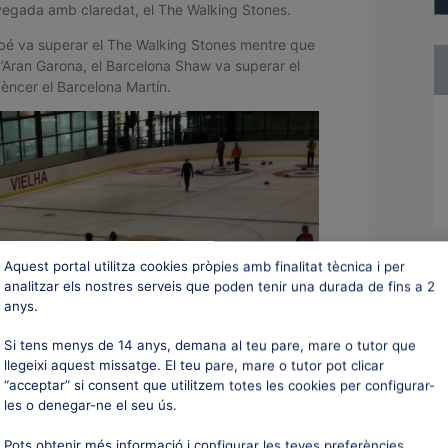
vegada amb claredat, el The Walking Stones.
bé va superar el The Walking Stones mentre que
’Aran Garona, el Barcelona Shaw va superar el
 vèncer el Barcelona Martín.
Aquest portal utilitza cookies pròpies amb finalitat tècnica i per
analitzar els nostres serveis que poden tenir una durada de fins a 2
anys.
Si tens menys de 14 anys, demana al teu pare, mare o tutor que
llegeixi aquest missatge. El teu pare, mare o tutor pot clicar
“acceptar” si consent que utilitzem totes les cookies per configurar-
les o denegar-ne el seu ús.
Pots obtenir més informació i configurar les teves preferències