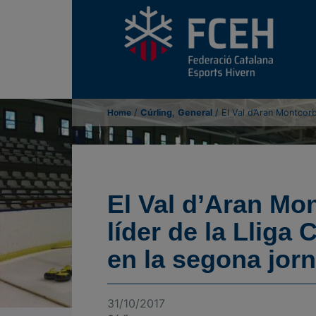
,
Home
/
Cúrling
General
/
El Val d’Aran Montcorb
El Val d’Aran Mo
líder de la Lliga
en la segona jor
31/10/2017