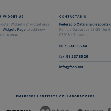
R WIDGET #2
CONTACTAN’S
"Footer Widget #2" widget area.
Federació Catalana d'esports 
ur
Widgets Page
to add new
Rambla Guipúscoa 23-25, 1er E
o this area.
08018 - Barcelona
tel. 93 415 55 44
fax. 93 237 85 26
info@fceh.cat
EMPRESES I ENTITATS COL·LABORADORES