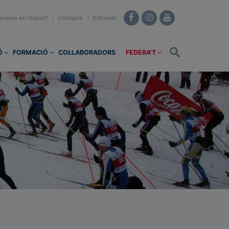
ències en l’esport
Contacte
Extranet
Ó
FORMACIÓ
COL·LABORADORS
FEDERA’T