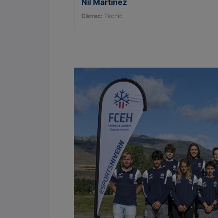
Nil Martínez
Càrrec:
Tècnic
.