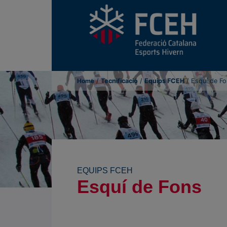
Home
/
Tecnificació
/
Equips FCEH
/
Esquí de F
EQUIPS FCEH
Esquí de Fons
E
.
S