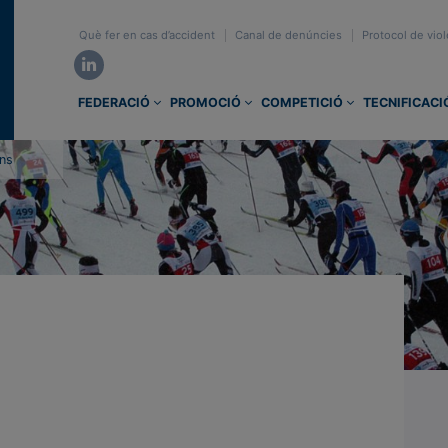
Què fer en cas d’accident
Canal de denúncies
Protocol de viol
FEDERACIÓ
PROMOCIÓ
COMPETICIÓ
TECNIFICACI
ons