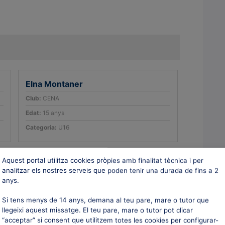
Elna Montaner
Club:
CENA
Edat:
15 anys
Categoria:
U16
Aquest portal utilitza cookies pròpies amb finalitat tècnica i per
Aniol Borrell
analitzar els nostres serveis que poden tenir una durada de fins a 2
Club:
PEC
anys.
Edat:
20 anys
Si tens menys de 14 anys, demana al teu pare, mare o tutor que
Categoria:
U23
llegeixi aquest missatge. El teu pare, mare o tutor pot clicar
“acceptar” si consent que utilitzem totes les cookies per configurar-