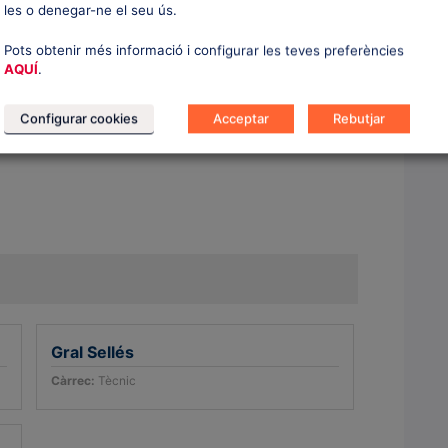
les o denegar-ne el seu ús.
Pots obtenir més informació i configurar les teves preferències
AQUÍ
.
Configurar cookies
Acceptar
Rebutjar
Gral Sellés
Càrrec:
Tècnic