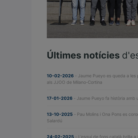
Últimes notícies
d'e
10-02-2026
- Jaume Pueyo es queda a les p
als JJOO de Milano-Cortina
17-01-2026
- Jaume Pueyo fa història amb u
13-10-2025
- Pau Molins i Ona Pons es coro
Salardú
24-02-2025
- L’esquí de fons català brilla 