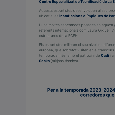
Centre Especialitzat de Tecnificació de La S
Q
U
Aquests esportistes desenvolupen el seu prog
Í
ubicat a les
instal·lacions olímpiques de Par
D
Hi ha moltes esperances posades en aquest g
E
referents internacionals com Laura Orgué i Vi
F
estructures de la FCEH.
O
Els esportistes milloren el seu nivell en difer
N
europea, que sobretot visiten en el transcur
S
temporada més, amb el patrocini de
Cadí
i a
Socks
(mitjons tècnics).
.
.
Per a la temporada 2023-2024, 
corredores que 
.