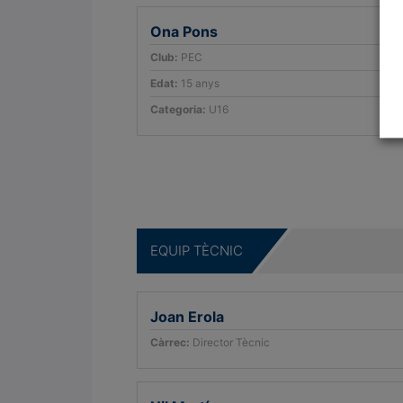
Ona Pons
Club:
PEC
Edat:
15 anys
Categoria:
U16
a
EQUIP TÈCNIC
Joan Erola
Càrrec:
Director Tècnic