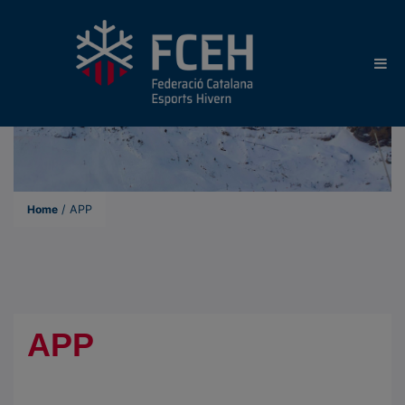
Home
/
APP
APP
A
.