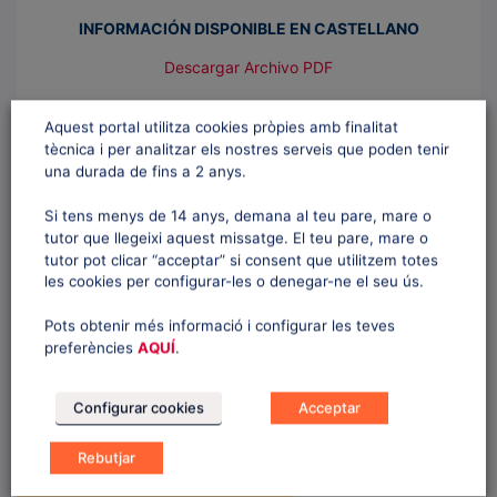
INFORMACIÓN DISPONIBLE EN CASTELLANO
Descargar Archivo PDF
Aquest portal utilitza cookies pròpies amb finalitat
tècnica i per analitzar els nostres serveis que poden tenir
una durada de fins a 2 anys.
Si tens menys de 14 anys, demana al teu pare, mare o
tutor que llegeixi aquest missatge. El teu pare, mare o
TRIA EL TEU CLUB
tutor pot clicar “acceptar” si consent que utilitzem totes
les cookies per configurar-les o denegar-ne el seu ús.
QUÈ FER EN CAS D’ACCIDENT
Pots obtenir més informació i configurar les teves
preferències
AQUÍ
.
RESULTATS I DISCIPLINES
Configurar cookies
Acceptar
ELS PROPERS ESDEVENIMENTS
Rebutjar
AVANTATGES PER A FEDERATS