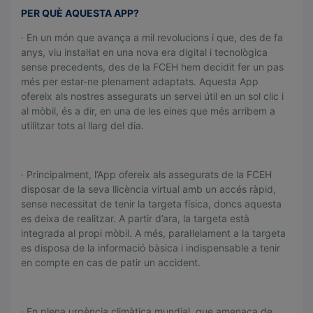
P
PER QUÈ AQUESTA APP?
P
· En un món que avança a mil revolucions i que, des de fa
anys, viu instal·lat en una nova era digital i tecnològica
sense precedents, des de la FCEH hem decidit fer un pas
més per estar-ne plenament adaptats. Aquesta App
ofereix als nostres assegurats un servei útil en un sol clic i
al mòbil, és a dir, en una de les eines que més arribem a
utilitzar tots al llarg del dia.
.
· Principalment, l’App ofereix als assegurats de la FCEH
disposar de la seva llicència virtual amb un accés ràpid,
sense necessitat de tenir la targeta física, doncs aquesta
es deixa de realitzar. A partir d’ara, la targeta està
integrada al propi mòbil. A més, paral·lelament a la targeta
es disposa de la informació bàsica i indispensable a tenir
en compte en cas de patir un accident.
.
· En plena urgència climàtica mundial, que amenaça de