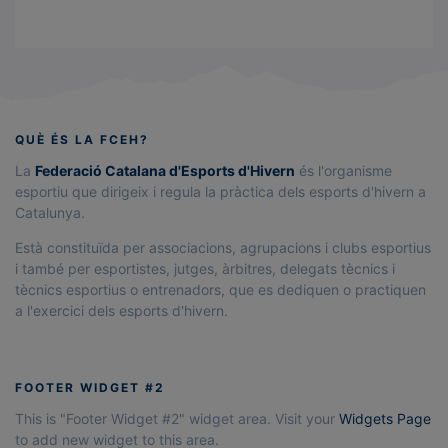
QUÈ ÉS LA FCEH?
La
Federació Catalana d'Esports d'Hivern
és l'organisme
esportiu que dirigeix i regula la pràctica dels esports d'hivern a
Catalunya.
Està constituïda per associacions, agrupacions i clubs esportius
i també per esportistes, jutges, àrbitres, delegats tècnics i
tècnics esportius o entrenadors, que es dediquen o practiquen
a l'exercici dels esports d'hivern.
FOOTER WIDGET #2
This is "Footer Widget #2" widget area. Visit your
Widgets Page
to add new widget to this area.