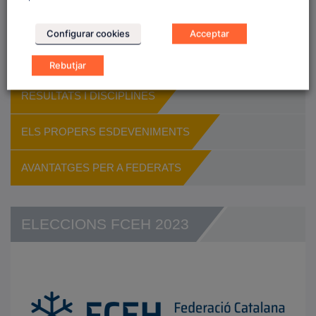
TRIA EL TEU CLUB
Configurar cookies
Acceptar
QUÈ FER EN CAS D’ACCIDENT
Rebutjar
RESULTATS I DISCIPLINES
ELS PROPERS ESDEVENIMENTS
AVANTATGES PER A FEDERATS
ELECCIONS FCEH 2023