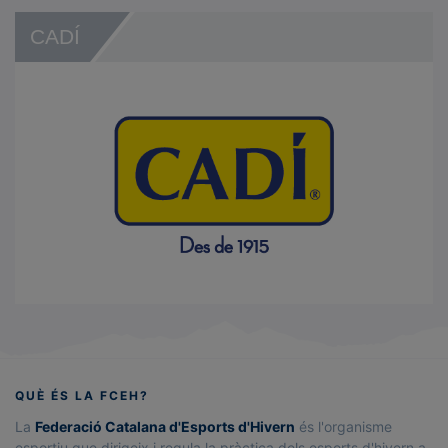
CADÍ
QUÈ ÉS LA FCEH?
La
Federació Catalana d'Esports d'Hivern
és l'organisme
esportiu que dirigeix i regula la pràctica dels esports d'hivern a