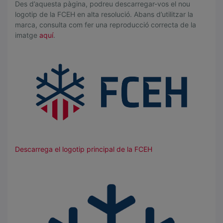
I
Des d’aquesta pàgina, podreu descarregar-vos el nou
M
logotip de la FCEH en alta resolució. Abans d’utilitzar la
marca, consulta com fer una reproducció correcta de la
A
imatge
aquí
.
T
G
E
C
O
R
P
O
R
A
Descarrega el logotip principal de la FCEH
T
I
V
A