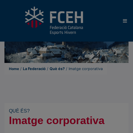
Home
/
La Federació
/
Què és?
/
Imatge corporativa
QUÈ ÉS?
Imatge corporativa