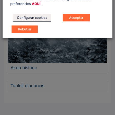
preferències
AQUÍ
.
Configurar cookies
Acceptar
Rebutjar
Arxiu històric
Taulell d’anuncis