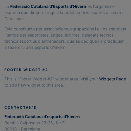
La
Federació Catalana d'Esports d'Hivern
és l'organisme
esportiu que dirigeix i regula la pràctica dels esports d'hivern a
Catalunya.
Està constituïda per associacions, agrupacions i clubs esportius
i també per esportistes, jutges, àrbitres, delegats tècnics i
tècnics esportius o entrenadors, que es dediquen o practiquen
a l'exercici dels esports d'hivern.
FOOTER WIDGET #2
This is "Footer Widget #2" widget area. Visit your
Widgets Page
to add new widget to this area.
CONTACTAN’S
Federació Catalana d'esports d'hivern
Rambla Guipúscoa 23-25, 1er E
08018 - Barcelona