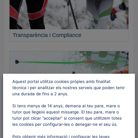
Transparència i Compliance
Aquest portal utilitza cookies pròpies amb finalitat
tècnica i per analitzar els nostres serveis que poden tenir
una durada de fins a 2 anys.
Si tens menys de 14 anys, demana al teu pare, mare o
tutor que llegeixi aquest missatge. El teu pare, mare o
Pla estratègic
tutor pot clicar “acceptar” si consent que utilitzem totes
les cookies per configurar-les o denegar-ne el seu ús.
Pots obtenir més informació i configurar les teves
Contacte