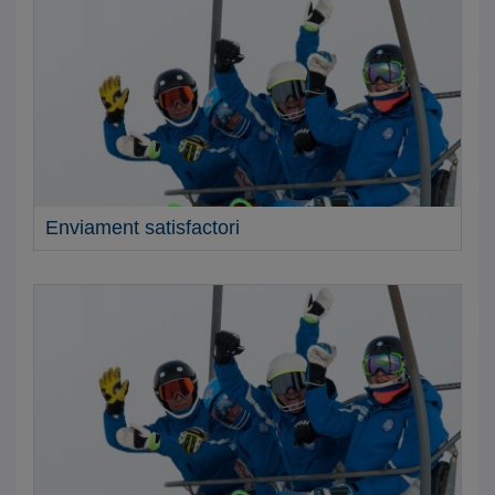
A
F
E
D
E
R
A
C
I
Enviament satisfactori
Ó