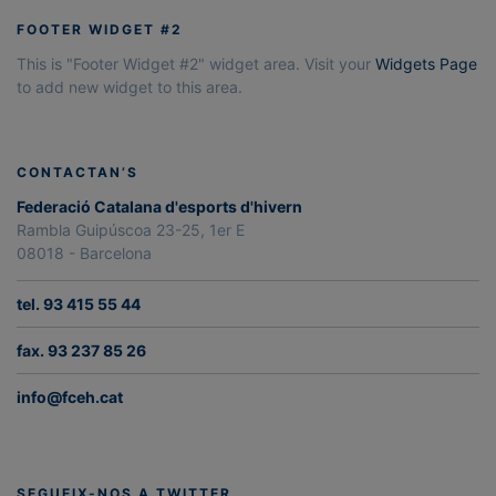
FOOTER WIDGET #2
This is "Footer Widget #2" widget area. Visit your
Widgets Page
to add new widget to this area.
CONTACTAN’S
Federació Catalana d'esports d'hivern
Rambla Guipúscoa 23-25, 1er E
08018 - Barcelona
tel. 93 415 55 44
fax. 93 237 85 26
info@fceh.cat
SEGUEIX-NOS A TWITTER