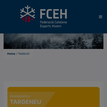
Home
/
Federa’t
F
E
Assegurança
D
TARGENEU
E