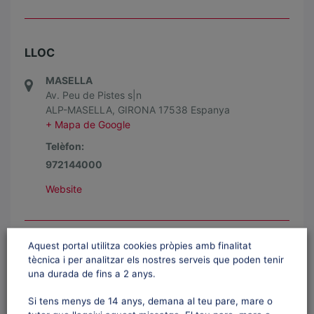
LLOC
MASELLA
Av. Peu de Pistes s|n
ALP-MASELLA
,
GIRONA
17538
Espanya
+ Mapa de Google
Telèfon:
972144000
Website
Aquest portal utilitza cookies pròpies amb finalitat
ORGANITZADOR
tècnica i per analitzar els nostres serveis que poden tenir
una durada de fins a 2 anys.
CANMC
Si tens menys de 14 anys, demana al teu pare, mare o