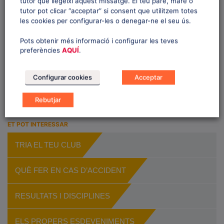
tutor que llegeixi aquest missatge. El teu pare, mare o
tutor pot clicar “acceptar” si consent que utilitzem totes
les cookies per configurar-les o denegar-ne el seu ús.
E
«
28È MEMORIAL
CANICRÒS DE VILADRAU
v
Pots obtenir més informació i configurar les teves
MONTSE COROMINAS.
»
preferències
AQUÍ
.
TROFEU PWC.
e
n
t
Configurar cookies
Acceptar
N
Rebutjar
a
v
ET POT INTERESSAR
i
g
TRIA EL TEU CLUB
a
t
QUÈ FER EN CAS D’ACCIDENT
i
o
RESULTATS I DISCIPLINES
n
ELS PROPERS ESDEVENIMENTS