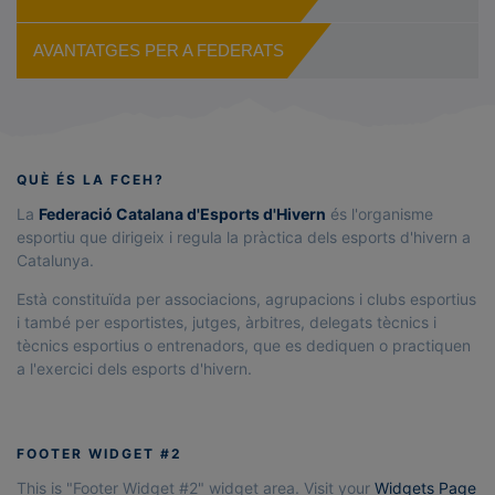
AVANTATGES PER A FEDERATS
QUÈ ÉS LA FCEH?
La
Federació Catalana d'Esports d'Hivern
és l'organisme
esportiu que dirigeix i regula la pràctica dels esports d'hivern a
Catalunya.
Està constituïda per associacions, agrupacions i clubs esportius
i també per esportistes, jutges, àrbitres, delegats tècnics i
tècnics esportius o entrenadors, que es dediquen o practiquen
a l'exercici dels esports d'hivern.
FOOTER WIDGET #2
This is "Footer Widget #2" widget area. Visit your
Widgets Page