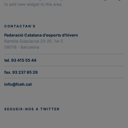
to add new widget to this area.
CONTACTAN’S
Federació Catalana d'esports d'hivern
Rambla Guipúscoa 23-25, 1er E
08018 - Barcelona
tel. 93 415 55 44
fax. 93 237 85 26
info@fceh.cat
SEGUEIX-NOS A TWITTER