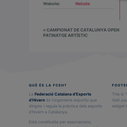
Website:
Website
E
«
CAMPIONAT DE CATALUNYA OPEN
PATINATGE ARTÍSTIC
v
e
n
t
N
a
v
QUÈ ÉS LA FCEH?
FOOTE
i
La
Federació Catalana d'Esports
This is 
g
d'Hivern
és l'organisme esportiu que
Visit yo
a
dirigeix i regula la pràctica dels esports
widget t
t
d'hivern a Catalunya.
i
Està constituïda per associacions,
o