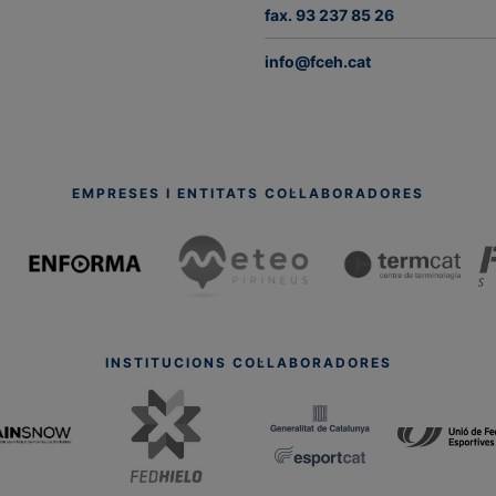
fax. 93 237 85 26
info@fceh.cat
EMPRESES I ENTITATS COL·LABORADORES
INSTITUCIONS COL·LABORADORES