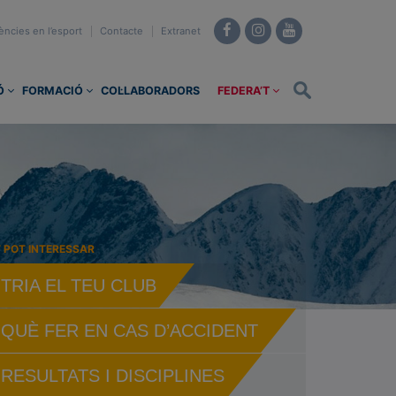
ències en l’esport
Contacte
Extranet
Ó
FORMACIÓ
COL·LABORADORS
FEDERA’T
T POT INTERESSAR
TRIA EL TEU CLUB
QUÈ FER EN CAS D’ACCIDENT
RESULTATS I DISCIPLINES