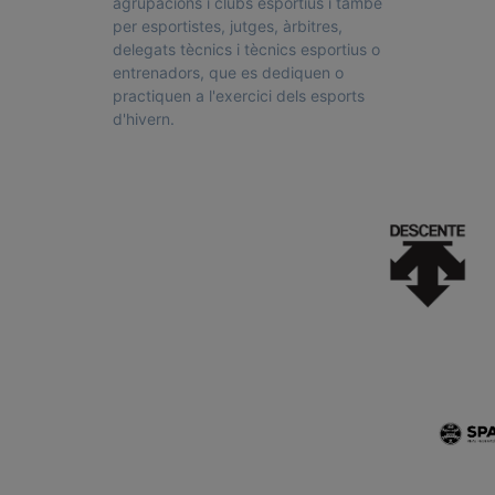
agrupacions i clubs esportius i també
n
per esportistes, jutges, àrbitres,
delegats tècnics i tècnics esportius o
entrenadors, que es dediquen o
practiquen a l'exercici dels esports
d'hivern.