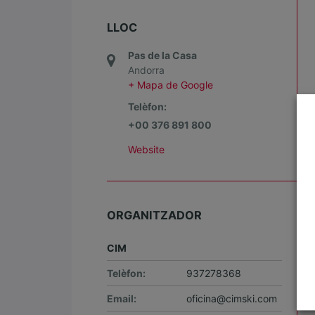
LLOC
Pas de la Casa
Andorra
+ Mapa de Google
Telèfon:
+00 376 891 800
Website
ORGANITZADOR
CIM
Telèfon:
937278368
Email:
oficina@cimski.com