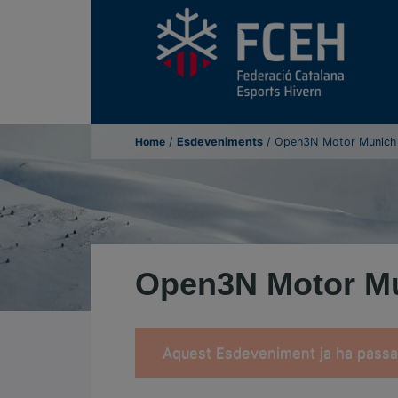
Home
/
Esdeveniments
/
Open3N Motor Munic
Open3N Motor M
Aquest Esdeveniment ja ha passa