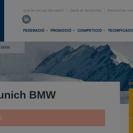
Què fer en cas d’accident
Canal de denúncies
Protocol de viol
FEDERACIÓ
PROMOCIÓ
COMPETICIÓ
TECNIFICACI
h BMW
E
unich BMW
t.