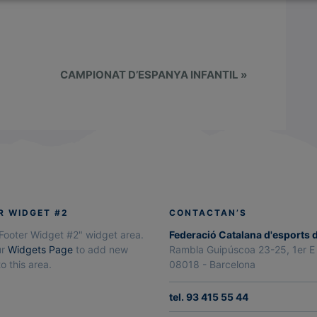
CAMPIONAT D’ESPANYA INFANTIL
»
R WIDGET #2
CONTACTAN’S
"Footer Widget #2" widget area.
Federació Catalana d'esports 
ur
Widgets Page
to add new
Rambla Guipúscoa 23-25, 1er E
o this area.
08018 - Barcelona
tel. 93 415 55 44