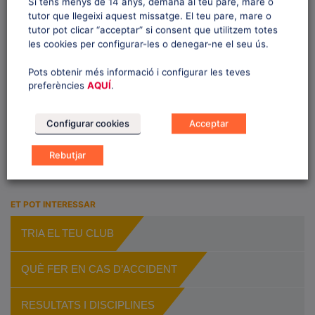
Si tens menys de 14 anys, demana al teu pare, mare o
tutor que llegeixi aquest missatge. El teu pare, mare o
tutor pot clicar “acceptar” si consent que utilitzem totes
les cookies per configurar-les o denegar-ne el seu ús.
E
«
28È AMICS DE
2N PREMI CEAP
v
Pots obtenir més informació i configurar les teves
MONTGARRI – AQC
MASTERS LA MOLINA |
preferències
AQUÍ
.
62È CAMPIONAT DE
e
CATALUNYA SL
»
n
Configurar cookies
Acceptar
t
N
Rebutjar
a
v
i
ET POT INTERESSAR
g
TRIA EL TEU CLUB
a
t
QUÈ FER EN CAS D’ACCIDENT
i
o
RESULTATS I DISCIPLINES
n