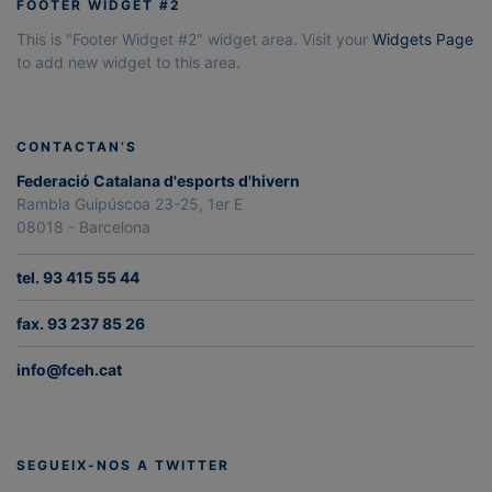
FOOTER WIDGET #2
This is "Footer Widget #2" widget area. Visit your
Widgets Page
to add new widget to this area.
CONTACTAN’S
Federació Catalana d'esports d'hivern
Rambla Guipúscoa 23-25, 1er E
08018 - Barcelona
tel. 93 415 55 44
fax. 93 237 85 26
info@fceh.cat
SEGUEIX-NOS A TWITTER