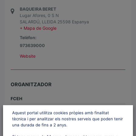
BAQUEIRA BERET
Lugar Afores, 0 S N
SALARDÚ
,
LLEIDA
25598
Espanya
+ Mapa de Google
Telèfon:
973639000
Website
ORGANITZADOR
FCEH
Telèfon:
934 15 55 44
Aquest portal utilitza cookies pròpies amb finalitat
tècnica i per analitzar els nostres serveis que poden tenir
Email:
info@fceh.cat
una durada de fins a 2 anys.
Website:
Website