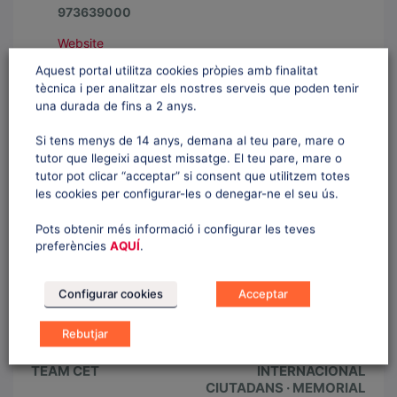
973639000
Website
Aquest portal utilitza cookies pròpies amb finalitat
tècnica i per analitzar els nostres serveis que poden tenir
una durada de fins a 2 anys.
ORGANITZADOR
Si tens menys de 14 anys, demana al teu pare, mare o
tutor que llegeixi aquest missatge. El teu pare, mare o
CAEI
tutor pot clicar “acceptar” si consent que utilitzem totes
les cookies per configurar-les o denegar-ne el seu ús.
Telèfon:
973642057
Pots obtenir més informació i configurar les teves
Email:
info@caei.es
preferències
AQUÍ
.
Website:
Website
Configurar cookies
Acceptar
Rebutjar
E
«
33È TROFEU ALPINE SKI
45È DERBY
v
TEAM CET
INTERNACIONAL
CIUTADANS · MEMORIAL
e