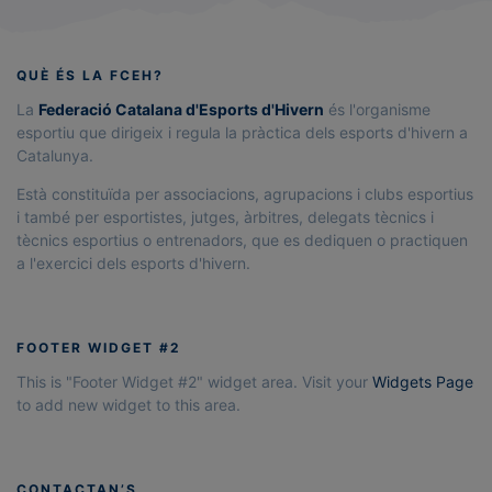
QUÈ ÉS LA FCEH?
La
Federació Catalana d'Esports d'Hivern
és l'organisme
esportiu que dirigeix i regula la pràctica dels esports d'hivern a
Catalunya.
Està constituïda per associacions, agrupacions i clubs esportius
i també per esportistes, jutges, àrbitres, delegats tècnics i
tècnics esportius o entrenadors, que es dediquen o practiquen
a l'exercici dels esports d'hivern.
FOOTER WIDGET #2
This is "Footer Widget #2" widget area. Visit your
Widgets Page
to add new widget to this area.
CONTACTAN’S