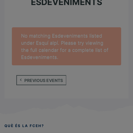
v
ESDEVENIMENTS
e
n
i
No matching Esdeveniments listed
m
under Esquí alpí. Please try viewing
e
the full calendar for a complete list of
Esdeveniments.
n
t
s
E
PREVIOUS EVENTS
v
S
e
e
n
a
t
s
r
L
c
QUÈ ÉS LA FCEH?
i