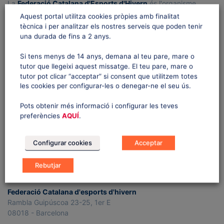
La
Federació Catalana d'Esports d'Hivern
és l'organisme
h
s
esportiu que dirigeix i regula la pràctica dels esports d'hivern a
Aquest portal utilitza cookies pròpies amb finalitat
a
t
Catalunya.
tècnica i per analitzar els nostres serveis que poden tenir
N
una durada de fins a 2 anys.
n
Està constituïda per associacions, agrupacions i clubs esportius
a
i també per esportistes, jutges, àrbitres, delegats tècnics i
d
Si tens menys de 14 anys, demana al teu pare, mare o
v
tècnics esportius o entrenadors, que es dediquen o practiquen
tutor que llegeixi aquest missatge. El teu pare, mare o
V
a l'exercici dels esports d'hivern.
i
tutor pot clicar “acceptar” si consent que utilitzem totes
les cookies per configurar-les o denegar-ne el seu ús.
i
g
a
e
Pots obtenir més informació i configurar les teves
FOOTER WIDGET #2
t
preferències
AQUÍ
.
w
i
This is "Footer Widget #2" widget area. Visit your
Widgets Page
s
to add new widget to this area.
o
Configurar cookies
Acceptar
n
N
Rebutjar
a
CONTACTAN’S
v
Federació Catalana d'esports d'hivern
i
Rambla Guipúscoa 23-25, 1er E
08018 - Barcelona
g