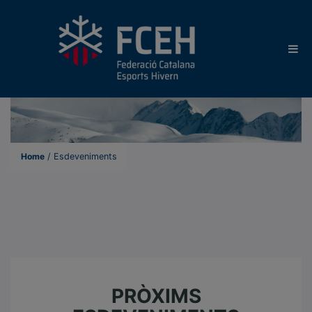
Home
/
Esdeveniments
E
s
d
e
PRÒXIMS