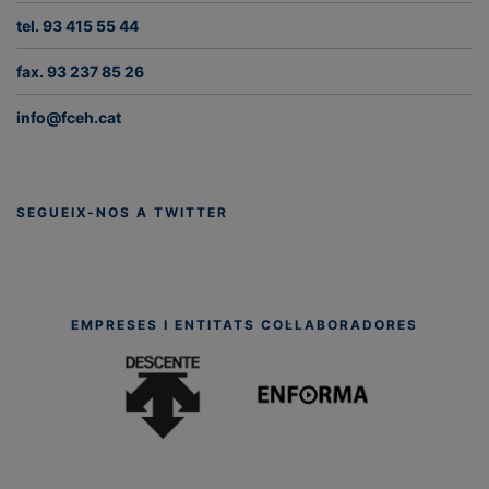
a
tel. 93 415 55 44
t
fax. 93 237 85 26
i
info@fceh.cat
o
n
SEGUEIX-NOS A TWITTER
EMPRESES I ENTITATS COL·LABORADORES