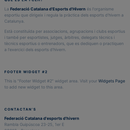
La
Federació Catalana d'Esports d'Hivern
és l'organisme
esportiu que dirigeix i regula la pràctica dels esports d'hivern a
Catalunya.
Està constituïda per associacions, agrupacions i clubs esportius
i també per esportistes, jutges, àrbitres, delegats tècnics i
tècnics esportius o entrenadors, que es dediquen o practiquen
a l'exercici dels esports d'hivern.
FOOTER WIDGET #2
This is "Footer Widget #2" widget area. Visit your
Widgets Page
to add new widget to this area.
CONTACTAN’S
Federació Catalana d'esports d'hivern
Rambla Guipúscoa 23-25, 1er E