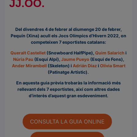
JJ.OO.
G
.
U
Del divendres 4 de febrer al diumenge 20 de febrer,
I
Pequín (Xina) acull els Jocs Olímpics d’Hivern 2022, on
A
competeixen 7 esportistes catalans:
P
R
Queralt Castellet
(Snowboard HalfPipe),
Quim Salarich
i
Núria Pau
(Esquí Alpí),
Jaume Pueyo
(Esquí de Fons),
È
Ander Mirambell
(Skeleton) i
Adrián Díaz
i
Olivia Smart
V
(Patinatge Artístic).
I
A
En aquesta guia prèvia trobaràs la informació més
D
rellevant dels 7 esportistes, així com altres dades
E
d’interès d’aquest gran esdeveniment.
L
.
S
J
CONSULTA LA GUIA ONLINE
J
.