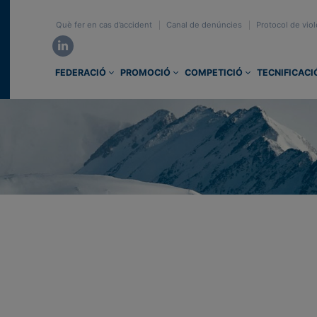
Què fer en cas d’accident
Canal de denúncies
Protocol de viol
FEDERACIÓ
PROMOCIÓ
COMPETICIÓ
TECNIFICACI