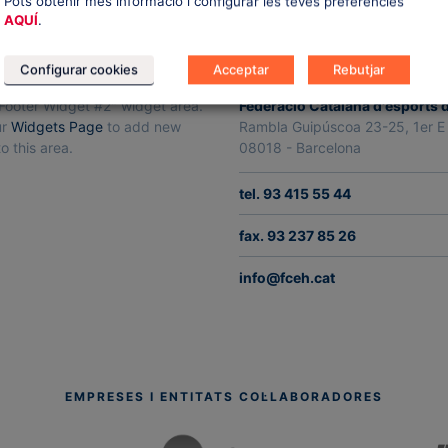
Pots obtenir més informació i configurar les teves preferències
AQUÍ
.
Configurar cookies
Acceptar
Rebutjar
R WIDGET #2
CONTACTAN’S
"Footer Widget #2" widget area.
Federació Catalana d'esports 
ur
Widgets Page
to add new
Rambla Guipúscoa 23-25, 1er E
o this area.
08018 - Barcelona
tel. 93 415 55 44
fax. 93 237 85 26
info@fceh.cat
EMPRESES I ENTITATS COL·LABORADORES