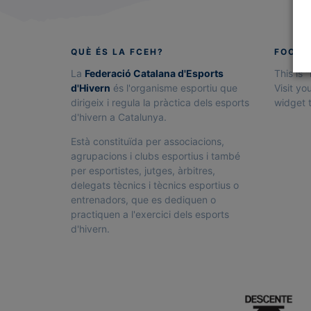
QUÈ ÉS LA FCEH?
FOOTE
La
Federació Catalana d'Esports
This is 
d'Hivern
és l'organisme esportiu que
Visit yo
dirigeix i regula la pràctica dels esports
widget t
d'hivern a Catalunya.
Està constituïda per associacions,
agrupacions i clubs esportius i també
per esportistes, jutges, àrbitres,
delegats tècnics i tècnics esportius o
entrenadors, que es dediquen o
practiquen a l'exercici dels esports
d'hivern.