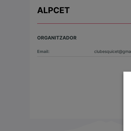
ALPCET
ORGANITZADOR
Email:
clubesquicet@gma