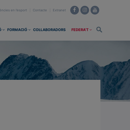
ències en l’esport
Contacte
Extranet
Ó
FORMACIÓ
COL·LABORADORS
FEDERA’T