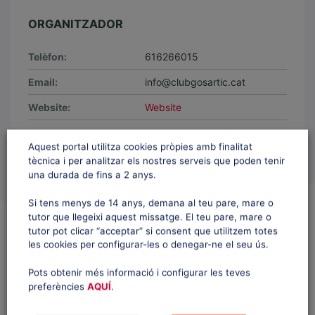
ORGANITZADOR
Telèfon:
616266015
Email:
info@clubgosartic.cat
Website:
Website
Aquest portal utilitza cookies pròpies amb finalitat
tècnica i per analitzar els nostres serveis que poden tenir
una durada de fins a 2 anys.
Si tens menys de 14 anys, demana al teu pare, mare o
tutor que llegeixi aquest missatge. El teu pare, mare o
QUÈ ÉS LA FCEH?
tutor pot clicar “acceptar” si consent que utilitzem totes
les cookies per configurar-les o denegar-ne el seu ús.
La
Federació Catalana d'Esports d'Hivern
és l'organisme
esportiu que dirigeix i regula la pràctica dels esports d'hivern a
Pots obtenir més informació i configurar les teves
Catalunya.
preferències
AQUÍ
.
Està constituïda per associacions, agrupacions i clubs esportius