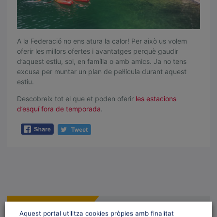
A la Federació no ens atura la calor! Per això us volem
oferir les millors ofertes i avantatges perquè gaudir
d’aquest estiu, sol, en família o amb amics. Ja no tens
excusa per muntar un plan de pel·lícula durant aquest
estiu.
Descobreix tot el que et poden oferir
les estacions
d’esquí fora de temporada
.
TRIA EL TEU CLUB
Aquest portal utilitza cookies pròpies amb finalitat