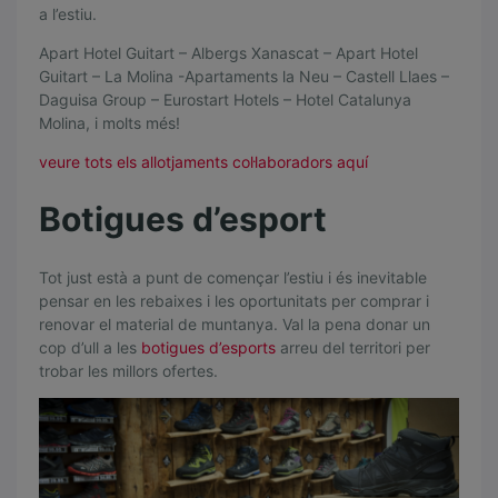
c
a l’estiu.
l
Apart Hotel Guitart – Albergs Xanascat – Apart Hotel
u
Guitart – La Molina -Apartaments la Neu – Castell Llaes –
Daguisa Group – Eurostart Hotels – Hotel Catalunya
s
Molina, i molts més!
i
veure tots els allotjaments col·laboradors aquí
u
Botigues d’esport
s
d
Tot just està a punt de començar l’estiu i és inevitable
e
pensar en les rebaixes i les oportunitats per comprar i
renovar el material de muntanya. Val la pena donar un
F
cop d’ull a les
botigues d’esports
arreu del territori per
C
trobar les millors ofertes.
E
H
d