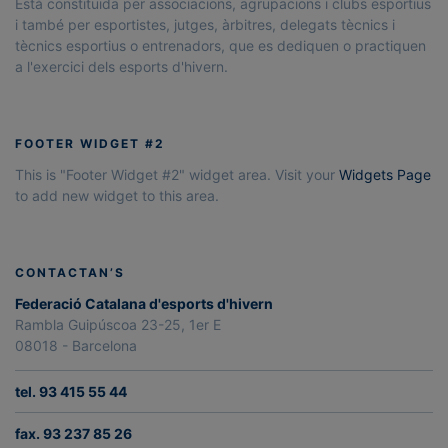
Està constituïda per associacions, agrupacions i clubs esportius
i també per esportistes, jutges, àrbitres, delegats tècnics i
tècnics esportius o entrenadors, que es dediquen o practiquen
a l'exercici dels esports d'hivern.
FOOTER WIDGET #2
This is "Footer Widget #2" widget area. Visit your
Widgets Page
to add new widget to this area.
CONTACTAN’S
Federació Catalana d'esports d'hivern
Rambla Guipúscoa 23-25, 1er E
08018 - Barcelona
tel. 93 415 55 44
fax. 93 237 85 26