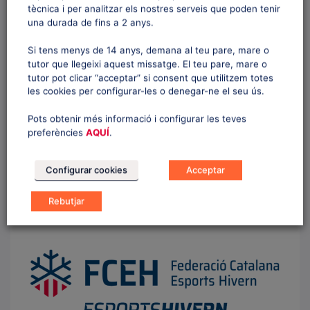
tècnica i per analitzar els nostres serveis que poden tenir
QUÈ FER EN CAS D’ACCIDENT
una durada de fins a 2 anys.
Si tens menys de 14 anys, demana al teu pare, mare o
RESULTATS I DISCIPLINES
tutor que llegeixi aquest missatge. El teu pare, mare o
tutor pot clicar “acceptar” si consent que utilitzem totes
les cookies per configurar-les o denegar-ne el seu ús.
ELS PROPERS ESDEVENIMENTS
Pots obtenir més informació i configurar les teves
AVANTATGES PER A FEDERATS
preferències
AQUÍ
.
Configurar cookies
Acceptar
ELECCIONS FCEH 2023
Rebutjar