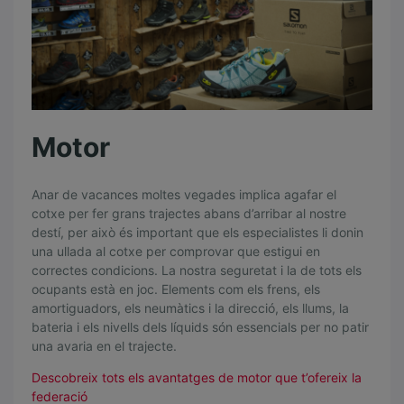
’
a
q
u
e
Motor
s
t
Anar de vacances moltes vegades implica agafar el
cotxe per fer grans trajectes abans d’arribar al nostre
e
destí, per això és important que els especialistes li donin
s
una ullada al cotxe per comprovar que estigui en
correctes condicions. La nostra seguretat i la de tots els
t
ocupants està en joc. Elements com els frens, els
i
amortiguadors, els neumàtics i la direcció, els llums, la
bateria i els nivells dels líquids són essencials per no patir
u
una avaria en el trajecte.
Descobreix tots els avantatges de motor que t’ofereix la
federació