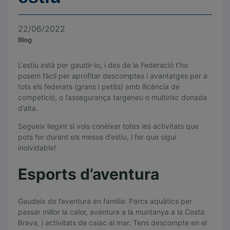
22/06/2022
Blog
L’estiu està per gaudir-lo, i des de la Federació t’ho
A
posem fàcil per aprofitar descomptes i avantatges per a
p
tots els federats (grans i petits) amb llicència de
competició, o l’assegurança targeneu o multirisc donada
r
d’alta.
o
Segueix llegint si vols conèixer totes les activitats que
f
pots fer durant els mesos d’estiu, i fer que sigui
inolvidable!
i
Esports d’aventura
t
a
Gaudeix de l’aventura en família: Parcs aquàtics per
e
passar millor la calor, aventura a la muntanya a la Costa
l
Brava, i activitats de caiac al mar. Tens descompte en el