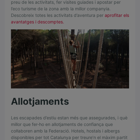
preu de les activitats, fer visites guiades i apostar per
s
l’eco turisme de la zona amb la millor companyia.
Descobreix totes les activitats d’aventura per
aprofitar els
a
avantatges i descomptes.
v
a
n
t
a
t
g
e
Allotjaments
s
Les escapades d’estiu estan més que assegurades, i què
e
millor que fer-ho en allotjaments de confiança que
x
col·laboren amb la Federació. Hotels, hostals i albergs
disponibles per tot Catalunya per treure’n el màxim partit