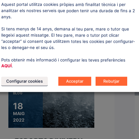
Aquest portal utilitza cookies pròpies amb finalitat tècnica i per
JUNY
que no poden deixar de pensar en
analitzar els nostres serveis que poden tenir una durada de fins a 2
2022
la neu, són […]
anys.
Si tens menys de 14 anys, demana al teu pare, mare o tutor que
ESPORTS A LA
llegeixi aquest missatge. El teu pare, mare o tutor pot clicar
“acceptar” si consent que utilitzem totes les cookies per configurar-
NATURA PER
les o denegar-ne el seu ús.
MANTENIR-NOS EN
Pots obtenir més informació i configurar les teves preferències
FORMA FORA DE
AQUÍ
.
TEMPORADA
Configurar cookies
Acceptar
Rebutjar
BLOG
Son innumerables els beneficis que
aporta l’esport al nostre cos, és per
18
això que és important seguir una
MAIG
rutina esportiva durant tot l’any,
2022
però sembla que s’acabi la
temporada de fred i les opcions es
redueixin. Però no té perquè ser