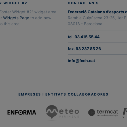
R WIDGET #2
CONTACTAN’S
"Footer Widget #2" widget area.
Federació Catalana d'esports 
ur
Widgets Page
to add new
Rambla Guipúscoa 23-25, 1er E
o this area.
08018 - Barcelona
tel. 93 415 55 44
fax. 93 237 85 26
info@fceh.cat
EMPRESES I ENTITATS COL·LABORADORES