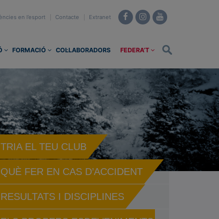
ències en l’esport
Contacte
Extranet
Ó
FORMACIÓ
COL·LABORADORS
FEDERA’T
TRIA EL TEU CLUB
QUÈ FER EN CAS D’ACCIDENT
RESULTATS I DISCIPLINES