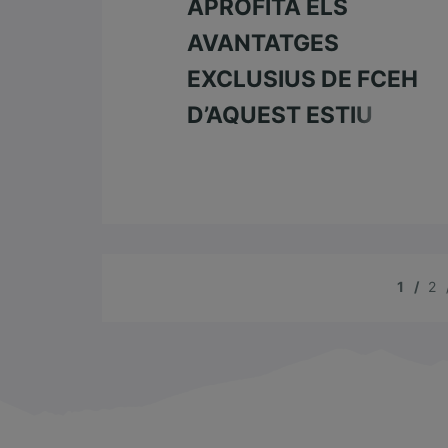
APROFITA ELS
AVANTATGES
EXCLUSIUS DE FCEH
D’AQUEST ESTIU
L’estiu està per gaudir-lo, i des de la
Federació t’ho posem fàcil per
aprofitar descomptes i avantatges
per a tots els federats (grans i
petits) amb llicència de competició,
o l’assegurança targeneu o multirisc
1
2
donada d’alta. Segueix llegint si vols
conèixer totes les activitats que
pots fer durant els mesos d’estiu, i
fer que sigui […]