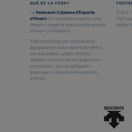
QUÈ ÉS LA FCEH?
FOOTE
La
Federació Catalana d'Esports
This is 
d'Hivern
és l'organisme esportiu que
Visit yo
dirigeix i regula la pràctica dels esports
widget t
d'hivern a Catalunya.
Està constituïda per associacions,
agrupacions i clubs esportius i també
per esportistes, jutges, àrbitres,
delegats tècnics i tècnics esportius o
entrenadors, que es dediquen o
practiquen a l'exercici dels esports
d'hivern.