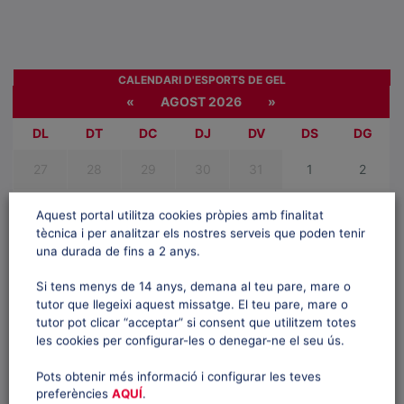
CALENDARI D'ESPORTS DE GEL
«
AGOST 2026
»
DL
DT
DC
DJ
DV
DS
DG
27
28
29
30
31
1
2
3
4
5
6
7
8
9
Aquest portal utilitza cookies pròpies amb finalitat
tècnica i per analitzar els nostres serveis que poden tenir
10
11
12
13
14
15
16
una durada de fins a 2 anys.
Si tens menys de 14 anys, demana al teu pare, mare o
17
18
19
20
21
22
23
tutor que llegeixi aquest missatge. El teu pare, mare o
tutor pot clicar “acceptar” si consent que utilitzem totes
24
25
26
27
28
29
30
les cookies per configurar-les o denegar-ne el seu ús.
31
1
2
3
4
5
6
Pots obtenir més informació i configurar les teves
preferències
AQUÍ
.