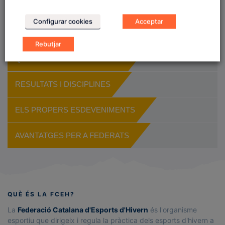
ET POT INTERESSAR
Configurar cookies
Acceptar
TRIA EL TEU CLUB
Rebutjar
QUÈ FER EN CAS D’ACCIDENT
RESULTATS I DISCIPLINES
ELS PROPERS ESDEVENIMENTS
AVANTATGES PER A FEDERATS
QUÈ ÉS LA FCEH?
La
Federació Catalana d'Esports d'Hivern
és l'organisme
esportiu que dirigeix i regula la pràctica dels esports d'hivern a