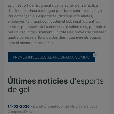
B
O
És un esport de lliscament que va sorgir de la pràctica
d’utilitzar el trineu o tobogan per lliscar sobre la neu o gel.
B
Per començar, els esportistes (dos o quatre atletes)
S
empenyen tan ràpid com poden el bobsleigh durant 50
L
metres, per accelerar i a continuació salten dins, per baixar
E
per un circuit de lliscament. En totes les proves se celebren
I
quatre carreres al llarg de dos dies i guanyen els equips
G
amb el menor temps sumat.
H
PROVES INCLOSES AL PROGRAMA OLÍMPIC
Últimes notícies
d'esports
de gel
14-02-2026
- Debut prometedor de Nil Llop als Jocs
Olímpics d’Hivern