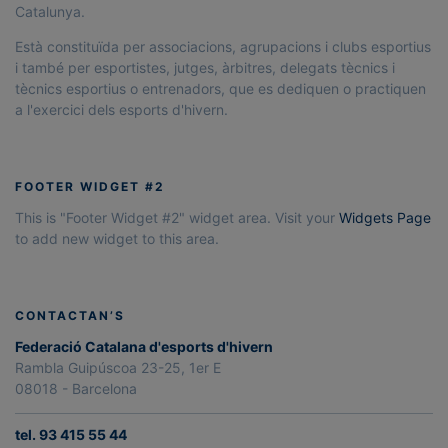
Catalunya.
Està constituïda per associacions, agrupacions i clubs esportius
i també per esportistes, jutges, àrbitres, delegats tècnics i
tècnics esportius o entrenadors, que es dediquen o practiquen
a l'exercici dels esports d'hivern.
FOOTER WIDGET #2
This is "Footer Widget #2" widget area. Visit your
Widgets Page
to add new widget to this area.
CONTACTAN’S
Federació Catalana d'esports d'hivern
Rambla Guipúscoa 23-25, 1er E
08018 - Barcelona
tel. 93 415 55 44