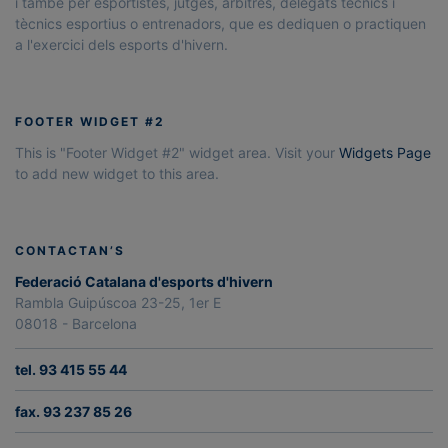
i també per esportistes, jutges, àrbitres, delegats tècnics i
tècnics esportius o entrenadors, que es dediquen o practiquen
a l'exercici dels esports d'hivern.
FOOTER WIDGET #2
This is "Footer Widget #2" widget area. Visit your
Widgets Page
to add new widget to this area.
CONTACTAN’S
Federació Catalana d'esports d'hivern
Rambla Guipúscoa 23-25, 1er E
08018 - Barcelona
tel. 93 415 55 44
fax. 93 237 85 26