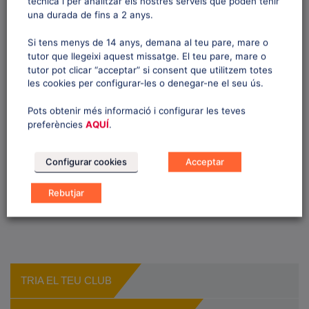
ESCENARI DEL CAMPIONAT
tècnica i per analitzar els nostres serveis que poden tenir
una durada de fins a 2 anys.
DE CATALUNYA D’ESQUÍ DE
Si tens menys de 14 anys, demana al teu pare, mare o
FONS
tutor que llegeixi aquest missatge. El teu pare, mare o
tutor pot clicar “acceptar” si consent que utilitzem totes
les cookies per configurar-les o denegar-ne el seu ús.
Amb baixes temperatures i un sol primaveral,
l’estació de l’Alt Urgell va coronar els millors
Pots obtenir més informació i configurar les teves
fondistes catalans de la temporada en cinc
preferències
AQUÍ
.
categories. A banda dels esprints, els
1
2
3
4
5
…
7
8
9
PREV
participants van disputar un skiatló en un circuit
Configurar cookies
Acceptar
bonic i exigent. . La FCEH i el CENA van treballar
NEXT
de valent, el passat cap de setmana, per […]
Rebutjar
TRIA EL TEU CLUB